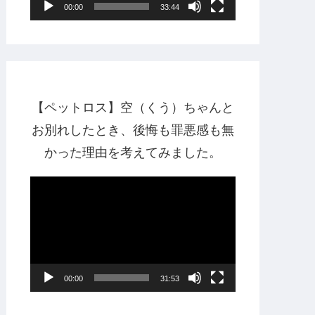
00:00
33:44
ヤ
ー
【ペットロス】空（くう）ちゃんと
お別れしたとき、後悔も罪悪感も無
かった理由を考えてみました。
動
画
プ
レ
ー
00:00
31:53
ヤ
ー