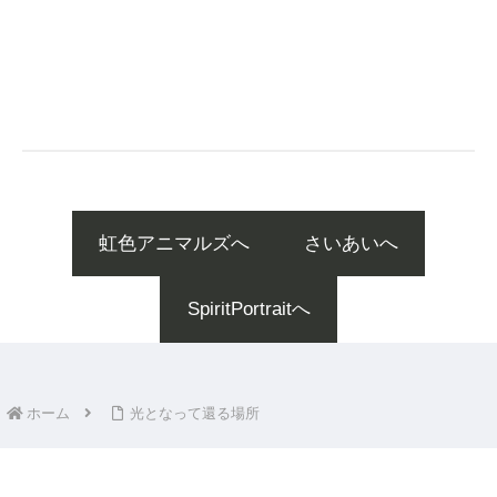
虹色アニマルズへ
さいあいへ
SpiritPortraitへ
ホーム
光となって還る場所